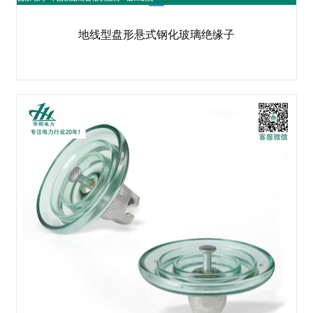
地线型盘形悬式钢化玻璃绝缘子