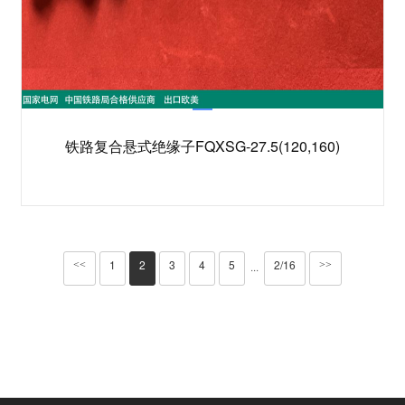
铁路复合悬式绝缘子FQXSG-27.5(120,160)
1
2
3
4
5
2/16
<<
>>
···